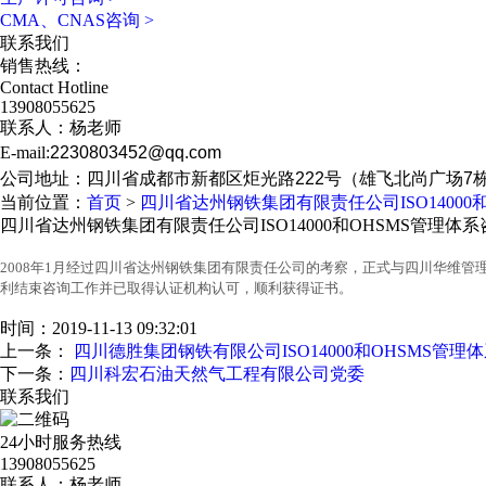
CMA、CNAS咨询
>
联系我们
销售热线：
Contact Hotline
13908055625
联系人：杨老师
E-mail:
2230803452@qq.com
公司地址：
四川省成都市新都区炬光路222号（雄飞北尚广场7栋
当前位置：
首页
>
四川省达州钢铁集团有限责任公司ISO14000
四川省达州钢铁集团有限责任公司ISO14000和OHSMS管理体
2008年1月经过四川省达州钢铁集团有限责任公司的考察，正式与四川华维管
利结束咨询工作并已取得认证机构认可，顺利获得证书。
时间：2019-11-13 09:32:01
上一条：
四川德胜集团钢铁有限公司ISO14000和OHSMS管
下一条：
四川科宏石油天然气工程有限公司党委
联系我们
24小时服务热线
13908055625
联系人：杨老师